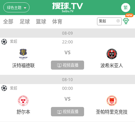
繁
绿色主题
全部
足球
篮球
体育
爱超
08-09
22:00
爱超
VS
沃特福德联
波希米亚人
视频直播
08-10
00:00
爱超
VS
舒尔本
圣帕特里克竞技
视频直播