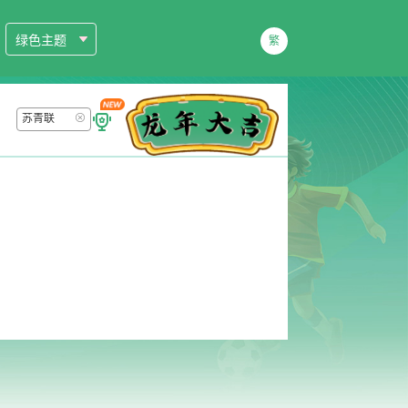
绿色主题
繁
苏青联